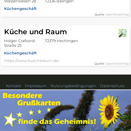
Wasserwiesen 28
72336 Balingen
Küchengeschäft
Quelle:
OpenStreetMap
Küche und Raum
Holger-Crafoord-
72379 Hechingen
Straße 25
Küchengeschäft
https://www.kuecheraum.de/
Quelle:
OpenStreetMap
Kontakt
Impressum
Nutzungsbedingungen
Datenschutz
Küchen in benachbarten
Landkreisen
Böblingen